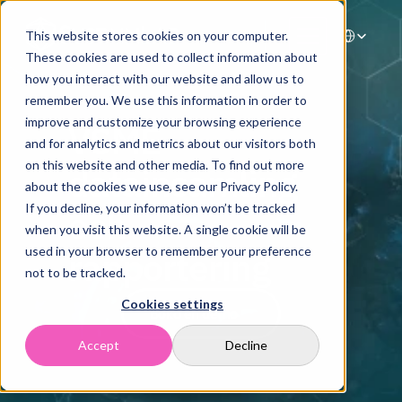
Select Langua
This website stores cookies on your computer.
These cookies are used to collect information about
how you interact with our website and allow us to
Hem
remember you. We use this information in order to
improve and customize your browsing experience
Lösningar
VSME-
and for analytics and metrics about our visitors both
Kundcase
on this website and other media. To find out more
datainsamling 
Resurser
about the cookies we use, see our Privacy Policy.
Om oss
If you decline, your information won’t be tracked
och 
Kontakt
when you visit this website. A single cookie will be
rapportering
used in your browser to remember your preference
not to be tracked.
Cookies settings
Boka en demo
Accept
Decline