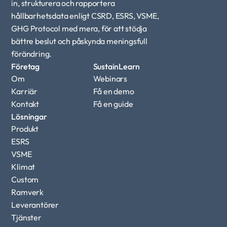
in, strukturera och rapportera 
hållbarhetsdata enligt CSRD, ESRS, VSME, 
GHG Protocol med mera, för att stödja 
bättre beslut och påskynda meningsfull 
förändring.
Företag
SustainLearn
Om
Webinars
Karriär
Få en demo
Kontakt
Få en guide
Lösningar
Produkt
ESRS
VSME
Klimat
Custom 
Ramverk
Leverantörer
Tjänster