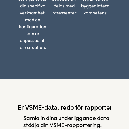
din specifika 
delas med 
bygger intern 
verksamhet, 
intressenter.
kompetens.
med en 
konfiguration 
som är 
anpassad till 
din situation.
Er VSME-data, redo för rapportering
Samla in dina underliggande data för att 
stödja din VSME-rapportering.