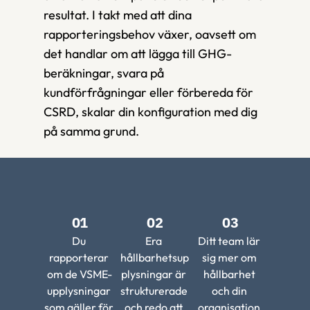
resultat. I takt med att dina 
rapporteringsbehov växer, oavsett om 
det handlar om att lägga till GHG-
beräkningar, svara på 
kundförfrågningar eller förbereda för 
CSRD, skalar din konfiguration med dig 
på samma grund.
01
02
03
Du 
Era 
Ditt team lär 
rapporterar 
hållbarhetsup
sig mer om 
om de VSME-
plysningar är 
hållbarhet 
upplysningar 
strukturerade 
och din 
som gäller för 
och redo att 
organisation 