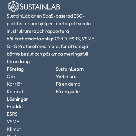
SustainLab är en SaaS-baserad ESG-
plattform som hjälper företag att samla 
in, strukturera och rapportera 
hållbarhetsdata enligt CSRD, ESRS, VSME, 
GHG Protocol med mera, för att stödja 
bättre beslut och påskynda meningsfull 
förändring.
Företag
SustainLearn
Om
Webinars
Karriär
Få en demo
Kontakt
Få en guide
Lösningar
Produkt
ESRS
VSME
Klimat