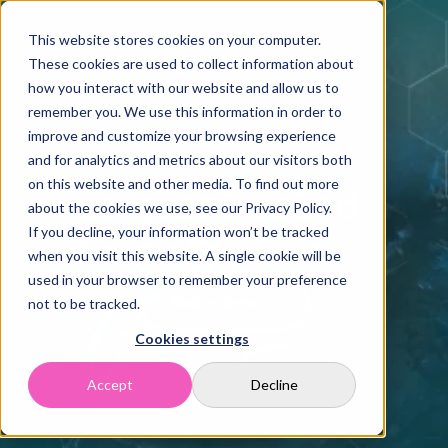
Hem
Lösningar
This website stores cookies on your computer.
These cookies are used to collect information about
Kundcase
how you interact with our website and allow us to
Resurser
remember you. We use this information in order to
Om oss
improve and customize your browsing experience
Kontakt
and for analytics and metrics about our visitors both
on this website and other media. To find out more
Leverantörsbed
about the cookies we use, see our Privacy Policy.
If you decline, your information won’t be tracked
ömning
when you visit this website. A single cookie will be
used in your browser to remember your preference
Book a demo
not to be tracked.
Cookies settings
Accept
Decline