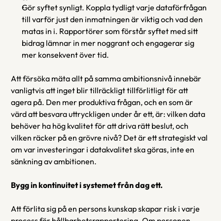
Gör syftet synligt. Koppla tydligt varje dataförfrågan 
till varför just den inmatningen är viktig och vad den 
matas in i. Rapportörer som förstår syftet med sitt 
bidrag lämnar in mer noggrant och engagerar sig 
mer konsekvent över tid.
Att försöka mäta allt på samma ambitionsnivå innebär 
vanligtvis att inget blir tillräckligt tillförlitligt för att 
agera på. Den mer produktiva frågan, och en som är 
värd att besvara uttryckligen under år ett, är: vilken data 
behöver ha hög kvalitet för att driva rätt beslut, och 
vilken räcker på en grövre nivå? Det är ett strategiskt val 
om var investeringar i datakvalitet ska göras, inte en 
sänkning av ambitionen.
Bygg in kontinuitet i systemet från dag ett.
Att förlita sig på en persons kunskap skapar risk i varje 
process för hållbarhetsrapportering. Om personen 