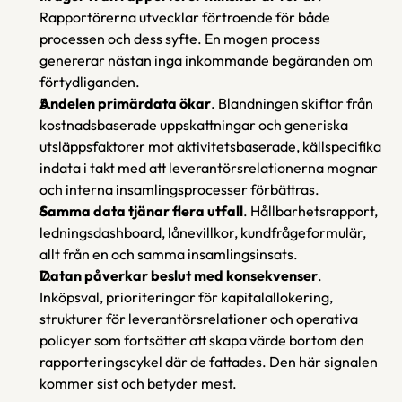
Rapportörerna utvecklar förtroende för både 
processen och dess syfte. En mogen process 
genererar nästan inga inkommande begäranden om 
förtydliganden.
Andelen primärdata ökar
. Blandningen skiftar från 
kostnadsbaserade uppskattningar och generiska 
utsläppsfaktorer mot aktivitetsbaserade, källspecifika 
indata i takt med att leverantörsrelationerna mognar 
och interna insamlingsprocesser förbättras.
Samma data tjänar flera utfall
. Hållbarhetsrapport, 
ledningsdashboard, lånevillkor, kundfrågeformulär, 
allt från en och samma insamlingsinsats. 
Datan påverkar beslut med konsekvenser
. 
Inköpsval, prioriteringar för kapitalallokering, 
strukturer för leverantörsrelationer och operativa 
policyer som fortsätter att skapa värde bortom den 
rapporteringscykel där de fattades. Den här signalen 
kommer sist och betyder mest.