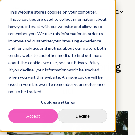
Select Langua
This website stores cookies on your computer.
These cookies are used to collect information about
11 maj 2026
how you interact with our website and allow us to
Förbättra er ESG-
remember you. We use this information in order to
kapacitet: Så bygger ni 
improve and customize your browsing experience
and for analytics and metrics about our visitors both
en process för 
on this website and other media. To find out more
about the cookies we use, see our Privacy Policy.
hållbarhetsrapportering 
If you decline, your information won’t be tracked
som blir starkare över 
when you visit this website. A single cookie will be
used in your browser to remember your preference
tid
not to be tracked.
Cookies settings
Accept
Decline