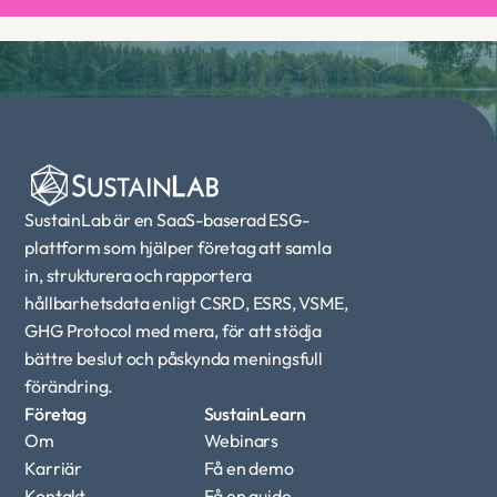
Boka en demo
SustainLab är en SaaS-baserad ESG-
plattform som hjälper företag att samla 
in, strukturera och rapportera 
hållbarhetsdata enligt CSRD, ESRS, VSME, 
GHG Protocol med mera, för att stödja 
bättre beslut och påskynda meningsfull 
förändring.
Företag
SustainLearn
Om
Webinars
Karriär
Få en demo
Kontakt
Få en guide