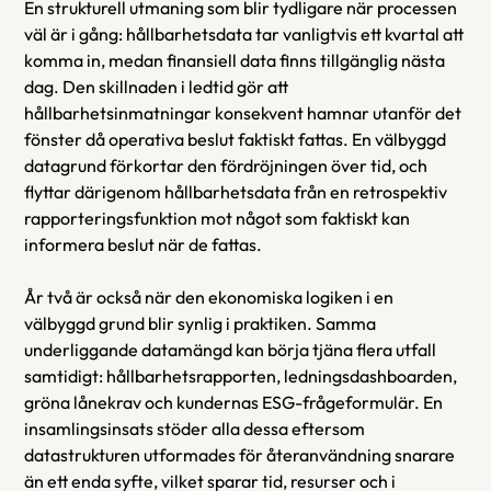
En strukturell utmaning som blir tydligare när processen 
väl är i gång: hållbarhetsdata tar vanligtvis ett kvartal att 
komma in, medan finansiell data finns tillgänglig nästa 
dag. Den skillnaden i ledtid gör att 
hållbarhetsinmatningar konsekvent hamnar utanför det 
fönster då operativa beslut faktiskt fattas. En välbyggd 
datagrund förkortar den fördröjningen över tid, och 
flyttar därigenom hållbarhetsdata från en retrospektiv 
rapporteringsfunktion mot något som faktiskt kan 
informera beslut när de fattas.
År två är också när den ekonomiska logiken i en 
välbyggd grund blir synlig i praktiken. Samma 
underliggande datamängd kan börja tjäna flera utfall 
samtidigt: hållbarhetsrapporten, ledningsdashboarden, 
gröna lånekrav och kundernas ESG-frågeformulär. En 
insamlingsinsats stöder alla dessa eftersom 
datastrukturen utformades för återanvändning snarare 
än ett enda syfte, vilket sparar tid, resurser och i 