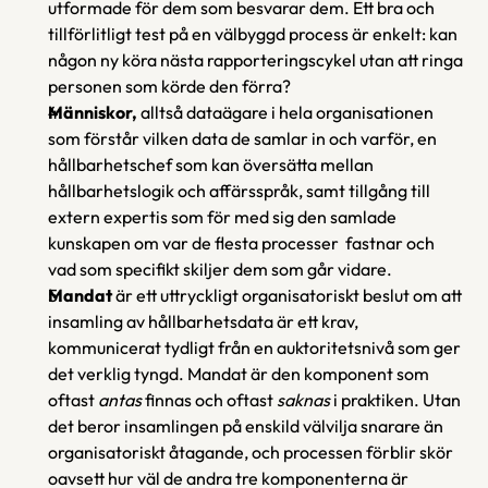
utformade för dem som besvarar dem. Ett bra och 
tillförlitligt test på en välbyggd process är enkelt: kan 
någon ny köra nästa rapporteringscykel utan att ringa 
personen som körde den förra?
Människor,
 alltså dataägare i hela organisationen 
som förstår vilken data de samlar in och varför, en 
hållbarhetschef som kan översätta mellan 
hållbarhetslogik och affärsspråk, samt tillgång till 
extern expertis som för med sig den samlade 
kunskapen om var de flesta processer  fastnar och 
vad som specifikt skiljer dem som går vidare.
Mandat
 är ett uttryckligt organisatoriskt beslut om att 
insamling av hållbarhetsdata är ett krav, 
kommunicerat tydligt från en auktoritetsnivå som ger 
det verklig tyngd. Mandat är den komponent som 
oftast 
antas 
finnas och oftast 
saknas 
i praktiken. Utan 
det beror insamlingen på enskild välvilja snarare än 
organisatoriskt åtagande, och processen förblir skör 
oavsett hur väl de andra tre komponenterna är 