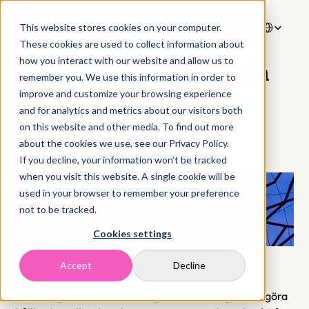
Select Langua
This website stores cookies on your computer.
These cookies are used to collect information about
8 sep. 2021
how you interact with our website and allow us to
5 steg för att kickstarta 
remember you. We use this information in order to
ditt företags 
improve and customize your browsing experience
and for analytics and metrics about our visitors both
hållbarhetsresa
on this website and other media. To find out more
about the cookies we use, see our Privacy Policy.
If you decline, your information won’t be tracked
when you visit this website. A single cookie will be
used in your browser to remember your preference
not to be tracked.
Cookies settings
Accept
Decline
Så din organisation har äntligen bestämt sig för att göra 