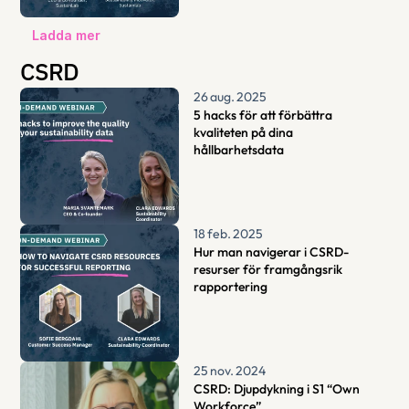
Ladda mer
CSRD
26 aug. 2025
5 hacks för att förbättra 
kvaliteten på dina 
hållbarhetsdata
18 feb. 2025
Hur man navigerar i CSRD-
resurser för framgångsrik 
rapportering
25 nov. 2024
CSRD: Djupdykning i S1 “Own 
Workforce”