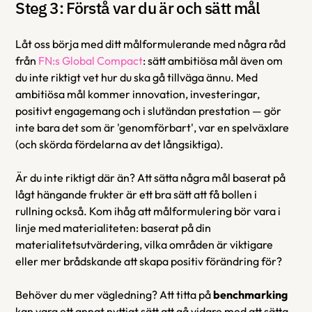
Steg 3: Förstå var du är och sätt mål
Låt oss börja med ditt målformulerande med några råd 
från 
FN:s Global Compact
: sätt ambitiösa mål även om 
du inte riktigt vet hur du ska gå tillväga ännu. Med 
ambitiösa mål kommer innovation, investeringar, 
positivt engagemang och i slutändan prestation — gör 
inte bara det som är 'genomförbart', var en spelväxlare 
(och skörda fördelarna av det långsiktiga). 
Är du inte riktigt där än? Att sätta några mål baserat på 
lågt hängande frukter är ett bra sätt att få bollen i 
rullning också. Kom ihåg att målformulering bör vara i 
linje med materialiteten: baserat på din 
materialitetsutvärdering, vilka områden är viktigare 
eller mer brådskande att skapa positiv förändring för?
Behöver du mer vägledning? Att titta på 
benchmarking
kan vara ett annat nyttigt sätt att gå vidare med att sätta 