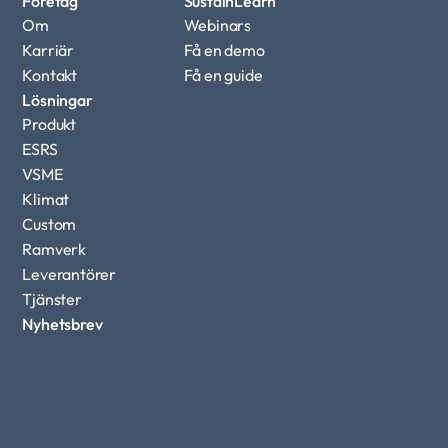
Företag
SustainLearn
Om
Webinars
Karriär
Få en demo
Kontakt
Få en guide
Lösningar
Produkt
ESRS
VSME
Klimat
Custom 
Ramverk
Leverantörer
Tjänster
Nyhetsbrev